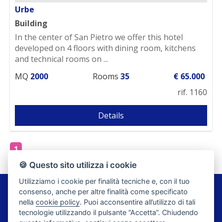
Urbe
Building
In the center of San Pietro we offer this hotel
developed on 4 floors with dining room, kitchens
and technical rooms on ...
MQ
2000
Rooms
35
€ 65.000
rif. 1160
Details
1
🍪 Questo sito utilizza i cookie
Utilizziamo i cookie per finalità tecniche e, con il tuo
Agenzia Romano di Romano Luciana
consenso, anche per altre finalità come specificato
Piazza Rolla, 4 - 17046 Savona
nella
cookie policy
. Puoi acconsentire all’utilizzo di tali
FAX: 019 9241030
tecnologie utilizzando il pulsante “Accetta”. Chiudendo
P.I. 00984460097