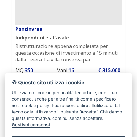
estrazione, confronto, utilizzo,
interconnessione, blocco, distruzione dei dati,
cancellazione, ecc.);
Nell'ambito del trattamento i dati vengono a
Pontinvrea
conoscenza dei dipendenti dell'Agenzia e/o
dei collaboratori: esterni incaricati dalla nostra
Indipendente - Casale
Agenzia di espletare, nel rispetto della
Ristrutturazione appena completata per
normativa sulla privacy, accertamenti presso i
pubblici registri (Conservatoria dei Registri
questa occasione di investimento a 15 minuti
Immobiliari, Catasto, ecc.) ;
dalla riviera. La villa conserva par...
I dati potranno essere comunicati a soggetti
iscritti all'albo dei commercialisti e dei revisori
MQ
350
Vani
16
€ 315.000
contabili ed a consulenti del lavoro, nonché
rif. 0121
ad istituti bancari e finanziari o altri soggetti
🍪 Questo sito utilizza i cookie
dei quali l'Agenzia si serve ed ai quali il
Utilizziamo i cookie per finalità tecniche e, con il tuo
trasferimento dei dati risulti necessario per
Dettagli
l'adempimento degli obblighi amministrativi,
consenso, anche per altre finalità come specificato
contabili e gestionali legati all'ordinario
nella
cookie policy
. Puoi acconsentire all’utilizzo di tali
svolgimento della nostra attività economica e
tecnologie utilizzando il pulsante “Accetta”. Chiudendo
per lo svolgimento dell'attività della nostra
questa informativa, continui senza accettare.
Agenzia in relazione all'assolvimento, da parte
Gestisci consensi
nostra, delle obbligazioni contrattuali assunte
nei Suoi confronti;