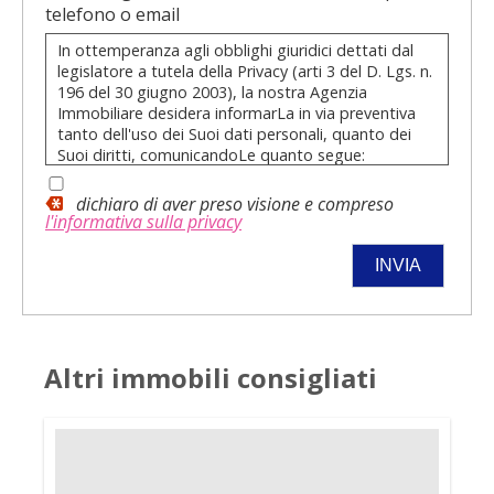
telefono o email
In ottemperanza agli obblighi giuridici dettati dal
legislatore a tutela della Privacy (arti 3 del D. Lgs. n.
196 del 30 giugno 2003), la nostra Agenzia
Immobiliare desidera informarLa in via preventiva
tanto dell'uso dei Suoi dati personali, quanto dei
Suoi diritti, comunicandoLe quanto segue:
I dati che Lei conferirà saranno trattati nel
dichiaro di aver preso visione e compreso
rispetto dei principi di liceità, correttezza,
l'informativa sulla privacy
pertinenza e non eccedenza al solo fine di
adempiere all'incarico di mediazione per
acquisto/ vendita / locazione relativo
all'immobile di Suo interesse; in ogni caso
saranno conservati per un periodo di tempo
non superiore a quello strettamente
necessario al conseguimento della finalità
Altri immobili consigliati
medesima;
Il conferimento dei dati è obbligatorio per
dare corso ai rapporto negoziale citato ed il
mancato conferimento impedisce la
conclusione dello stesso;
Il conferimento dei dati previsti dalla