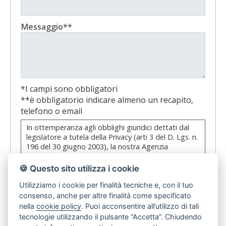
Messaggio**
*I campi sono obbligatori
**è obbligatorio indicare almeno un recapito,
telefono o email
In ottemperanza agli obblighi giuridici dettati dal
legislatore a tutela della Privacy (arti 3 del D. Lgs. n.
196 del 30 giugno 2003), la nostra Agenzia
Immobiliare desidera informarLa in via preventiva
tanto dell'uso dei Suoi dati personali, quanto dei
🍪 Questo sito utilizza i cookie
Suoi diritti, comunicandoLe quanto segue:
Utilizziamo i cookie per finalità tecniche e, con il tuo
I dati che Lei conferirà saranno trattati nel
consenso, anche per altre finalità come specificato
dichiaro di aver preso visione e compreso
rispetto dei principi di liceità, correttezza,
l'informativa sulla privacy
nella
cookie policy
. Puoi acconsentire all’utilizzo di tali
pertinenza e non eccedenza al solo fine di
tecnologie utilizzando il pulsante “Accetta”. Chiudendo
adempiere all'incarico di mediazione per