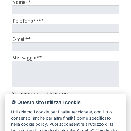
Nome**
Telefono****
E-mail**
Messaggio**
*I campi sono obbligatori
**è obbligatorio indicare almeno un recapito,
🍪 Questo sito utilizza i cookie
telefono o email
Utilizziamo i cookie per finalità tecniche e, con il tuo
In ottemperanza agli obblighi giuridici dettati dal
consenso, anche per altre finalità come specificato
legislatore a tutela della Privacy (arti 3 del D. Lgs. n.
nella
cookie policy
. Puoi acconsentire all’utilizzo di tali
196 del 30 giugno 2003), la nostra Agenzia
tecnologie utilizzando il pulsante “Accetta”. Chiudendo