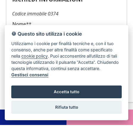
Codice immobile 0374
Nome**
🍪 Questo sito utilizza i cookie
Telefono****
Utilizziamo i cookie per finalità tecniche e, con il tuo
consenso, anche per altre finalità come specificato
nella
cookie policy
. Puoi acconsentire all’utilizzo di tali
E-mail**
tecnologie utilizzando il pulsante “Accetta”. Chiudendo
questa informativa, continui senza accettare.
Gestisci consensi
Messaggio**
Accetta tutto
Rifiuta tutto
*I campi sono obbligatori
Chatta
Scrivici
**è obbligatorio indicare almeno un recapito,
telefono o email